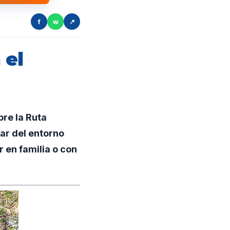
f
w
↗
 el
re la Ruta
tar del entorno
r en familia o con