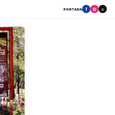
f
◎
⌕
PORTADA