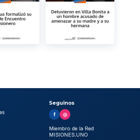
Seguinos
es
f
◎
s
Miembro de la Red
MISIONES.UNO