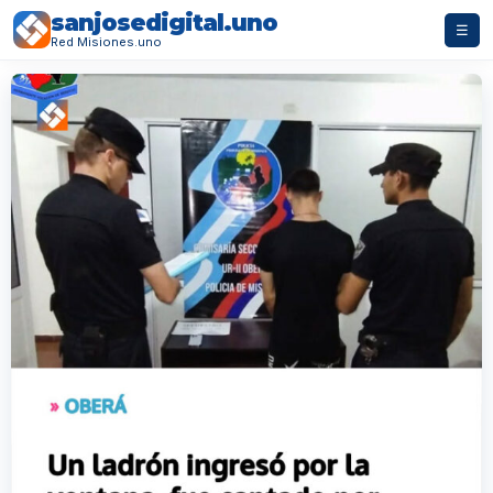
sanjosedigital.uno
☰
Red Misiones.uno