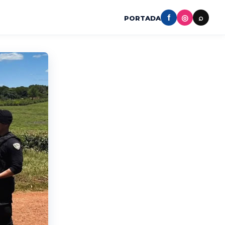
f
◎
⌕
PORTADA