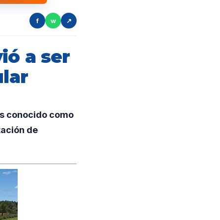
f
w
↗
ió a ser
ular
os conocido como
tación de