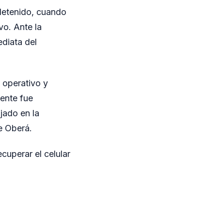
 detenido, cuando
vo. Ante la
ediata del
 operativo y
mente fue
jado en la
e Oberá.
cuperar el celular