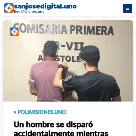
sanjosedigital.uno
☰
Red Misiones.uno