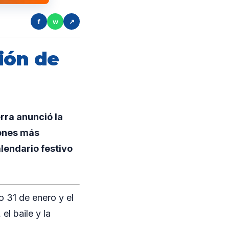
f
w
↗
ión de
rra anunció la
iones más
lendario festivo
 31 de enero y el
el baile y la