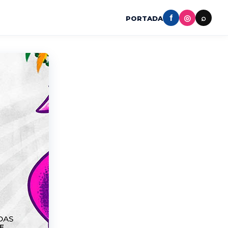
f
◎
⌕
PORTADA