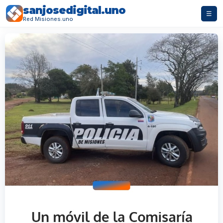
sanjosedigital.uno
☰
Red Misiones.uno