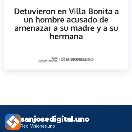
sanjosedigital.uno
Red Misiones.uno