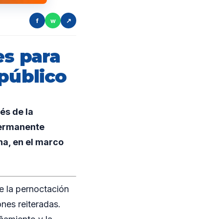
f
w
↗
es para
 público
és de la
permanente
na, en el marco
be la pernoctación
nes reiteradas.