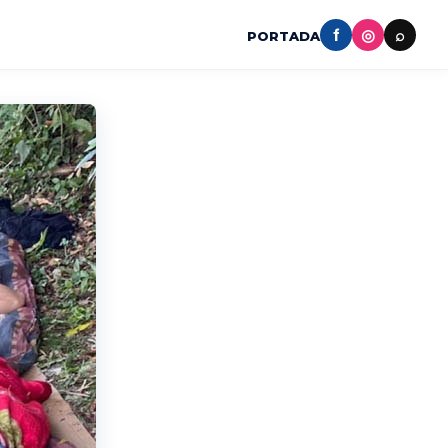
f
◎
⌕
PORTADA