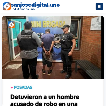
sanjosedigital.uno
☰
Red Misiones.uno