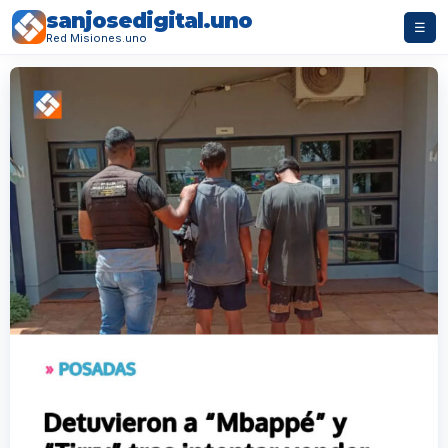
sanjosedigital.uno
☰
Red Misiones.uno