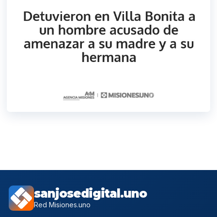
sanjosedigital.uno
Red Misiones.uno