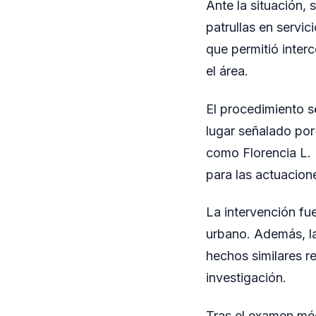
Ante la situación, 
patrullas en servi
que permitió inter
el área.
El procedimiento s
lugar señalado por 
como Florencia L. 
para las actuacion
La intervención f
urbano. Además, la
hechos similares r
investigación.
Tras el examen méd