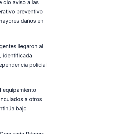
e dio aviso a las
erativo preventivo
n mayores daños en
gentes llegaron al
, identificada
ependencia policial
l equipamiento
inculados a otros
ntinúa bajo
 Comisaría Primera.