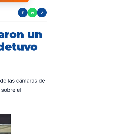
f
w
↗
aron un
 detuvo
o
de las cámaras de
 sobre el