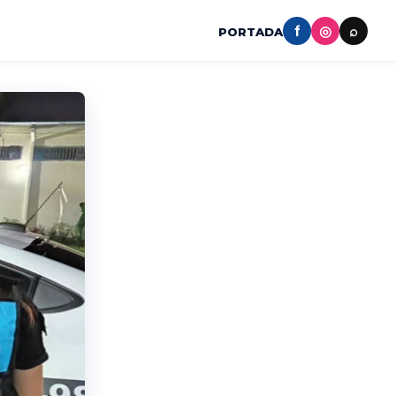
f
◎
⌕
PORTADA