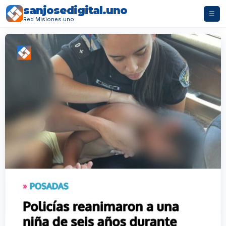
sanjosedigital.uno
☰
Red Misiones.uno