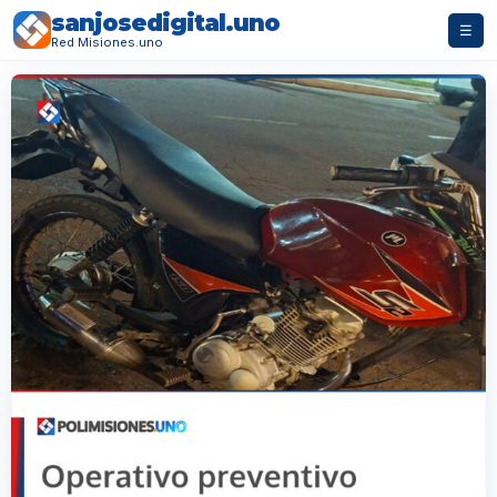
sanjosedigital.uno
☰
Red Misiones.uno