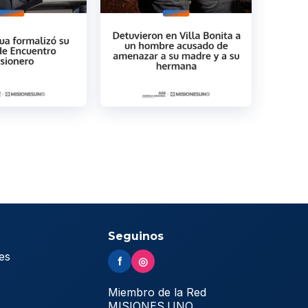
Seguinos
es
f
◎
s
Miembro de la Red
MISIONES.UNO