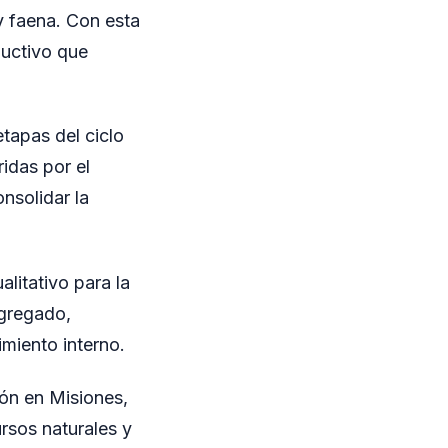
y faena. Con esta
ductivo que
tapas del ciclo
idas por el
onsolidar la
litativo para la
agregado,
imiento interno.
ión en Misiones,
rsos naturales y