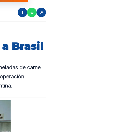
f
w
↗
a Brasil
neladas de carne
 operación
tina.