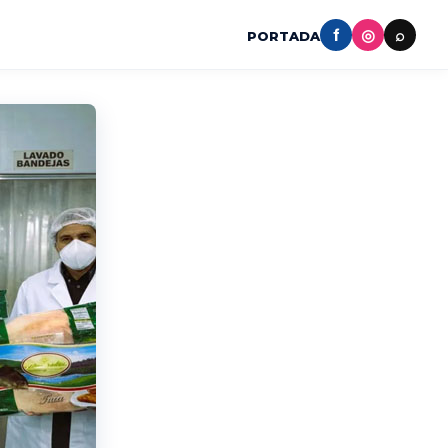
f
◎
⌕
PORTADA