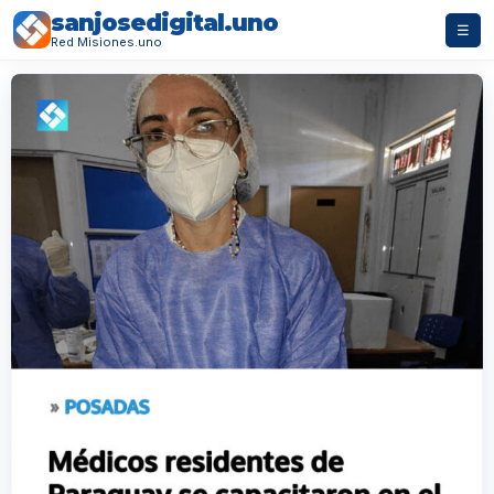
sanjosedigital.uno
☰
Red Misiones.uno