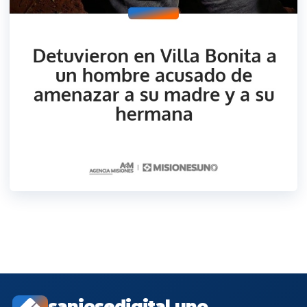
sanjosedigital.uno