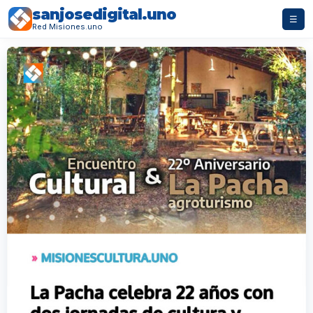
sanjosedigital.uno
☰
Red Misiones.uno