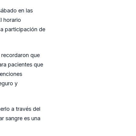
sábado en las
l horario
la participación de
y recordaron que
ara pacientes que
venciones
eguro y
rlo a través del
ar sangre es una