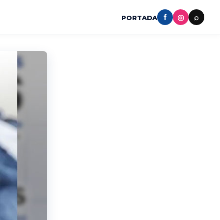
f
◎
⌕
PORTADA