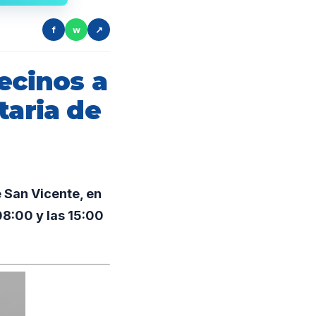
f
w
↗
ecinos a
taria de
 San Vicente, en
08:00 y las 15:00