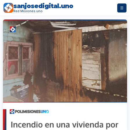
sanjosedigital.uno
☰
Red Misiones.uno