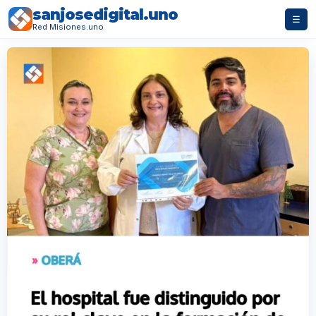
sanjosedigital.uno
☰
Red Misiones.uno