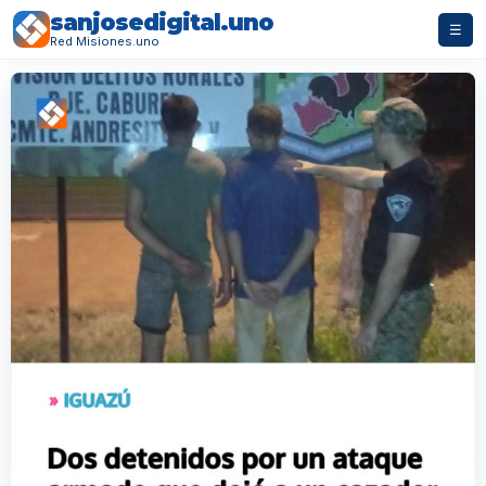
sanjosedigital.uno
☰
Red Misiones.uno