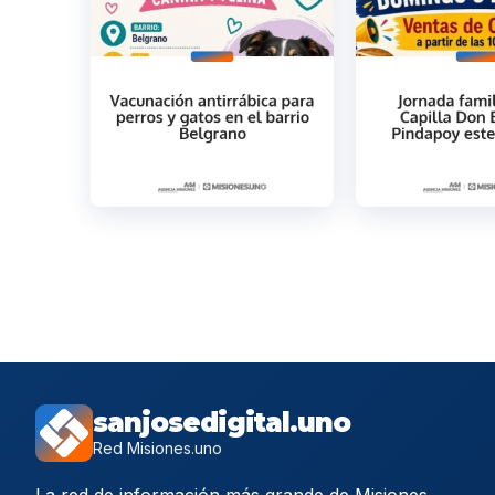
sanjosedigital.uno
Red Misiones.uno
La red de información más grande de Misiones