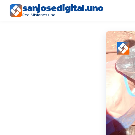
sanjosedigital.uno
Red Misiones.uno