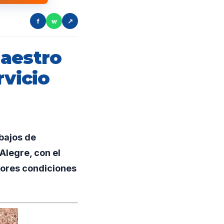
f
w
↗
maestro
rvicio
bajos de
Alegre, con el
jores condiciones