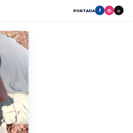
f
◎
⌕
PORTADA