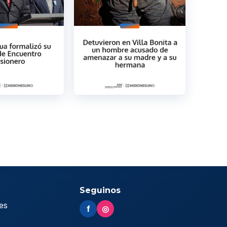
Seguinos
es
f
◎
s