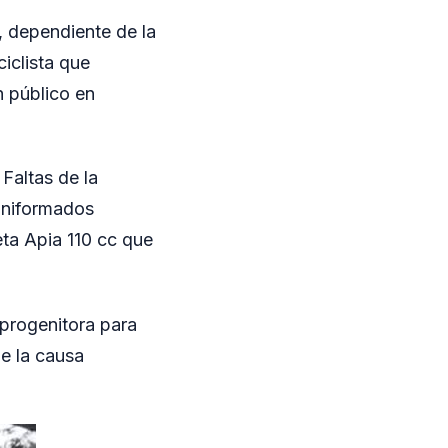
, dependiente de la
iclista que
n público en
Faltas de la
uniformados
eta Apia 110 cc que
 progenitora para
de la causa