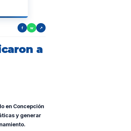
f
w
↗
icaron a
ado en Concepción
áticas y generar
anamiento.