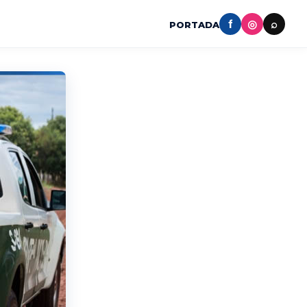
f
◎
⌕
PORTADA