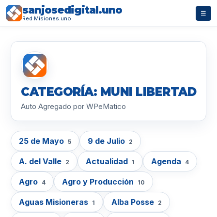
sanjosedigital.uno
☰
Red Misiones.uno
CATEGORÍA: MUNI LIBERTAD
Auto Agregado por WPeMatico
25 de Mayo
9 de Julio
5
2
A. del Valle
Actualidad
Agenda
2
1
4
Agro
Agro y Producción
4
10
Aguas Misioneras
Alba Posse
1
2