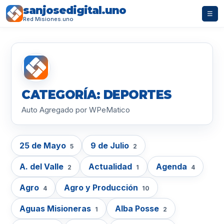
sanjosedigital.uno
☰
Red Misiones.uno
CATEGORÍA: DEPORTES
Auto Agregado por WPeMatico
25 de Mayo
9 de Julio
5
2
A. del Valle
Actualidad
Agenda
2
1
4
Agro
Agro y Producción
4
10
Aguas Misioneras
Alba Posse
1
2