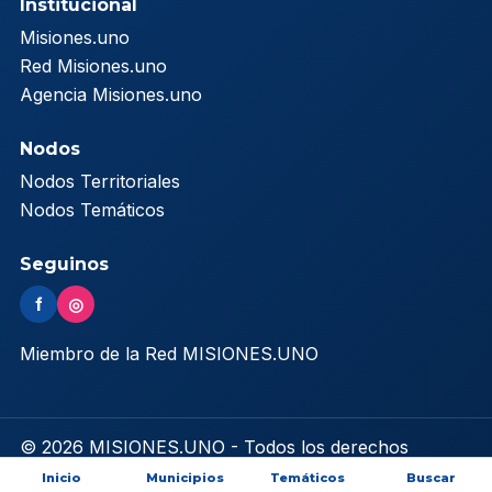
Institucional
Misiones.uno
Red Misiones.uno
Agencia Misiones.uno
Nodos
Nodos Territoriales
Nodos Temáticos
Seguinos
f
◎
Miembro de la Red MISIONES.UNO
© 2026 MISIONES.UNO - Todos los derechos
reservados
Inicio
Municipios
Temáticos
Buscar