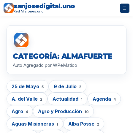
sanjosedigital.uno
☰
Red Misiones.uno
CATEGORÍA: ALMAFUERTE
Auto Agregado por WPeMatico
25 de Mayo
9 de Julio
5
2
A. del Valle
Actualidad
Agenda
2
1
4
Agro
Agro y Producción
4
10
Aguas Misioneras
Alba Posse
1
2