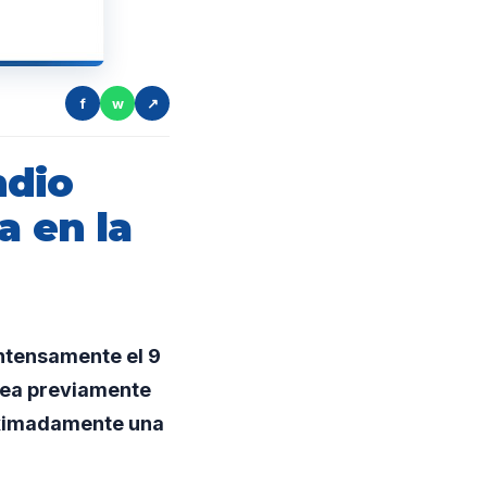
f
w
↗
ndio
a en la
ntensamente el 9
área previamente
roximadamente una