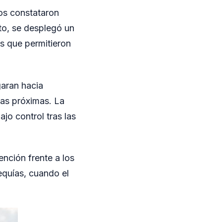
vos constataron
to, se desplegó un
s que permitieron
garan hacia
das próximas. La
jo control tras las
nción frente a los
equías, cuando el