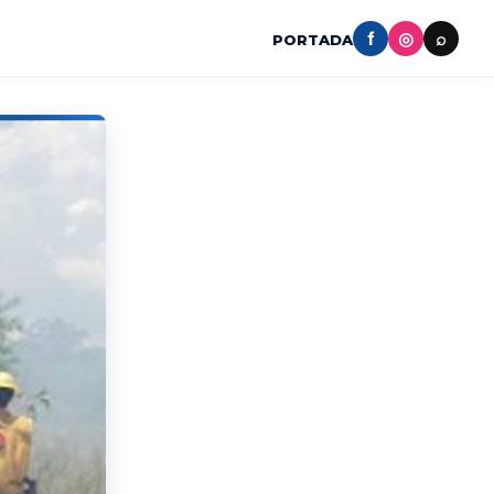
f
◎
⌕
PORTADA