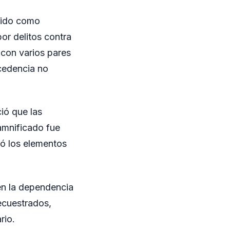
cido como
r delitos contra
 con varios pares
cedencia no
ció que las
damnificado fue
ió los elementos
 en la dependencia
secuestrados,
rio.