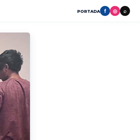
f
◎
⌕
PORTADA