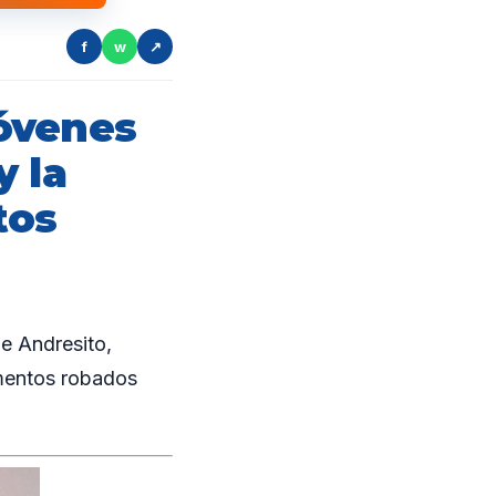
f
w
↗
óvenes
y la
tos
e Andresito,
ementos robados