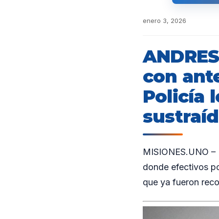
enero 3, 2026
ANDRESI
con ant
Policía 
sustraí
MISIONES.UNO – El 
donde efectivos po
que ya fueron reco