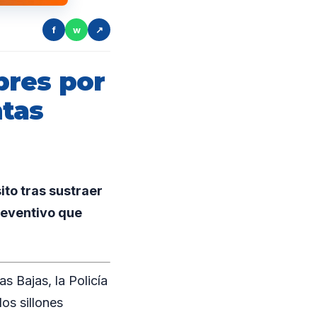
f
w
↗
bres por
ntas
to tras sustraer
reventivo que
s Bajas, la Policía
os sillones