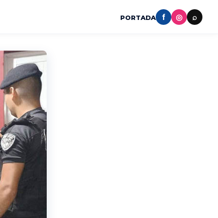
f
◎
⌕
PORTADA