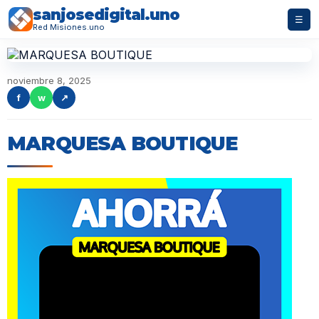
sanjosedigital.uno
☰
Red Misiones.uno
noviembre 8, 2025
f
w
↗
MARQUESA BOUTIQUE